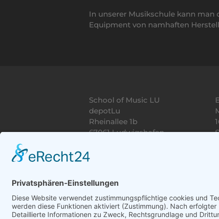
In unserer Musikschule kann man 
Equipment von namhaften Herstell
School of Music LU
depotLu
M
Rheinallee 1b
1
67061 Ludwigshafen
S