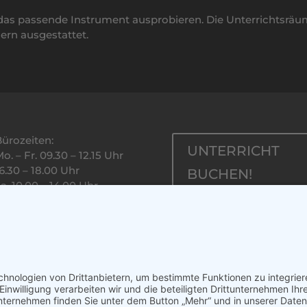
das passende Instrument ausprobieren. Die Unterrichtsrä
ern ausgestattet.
Bürozeiten:
UNTERRICHT
o. – Fr. 09.30 – 12.15 Uhr
6.30 – 18.00 Uhr
BUCHEN!
a. 10.00 – 14.00 Uhr
FERIENPLAN