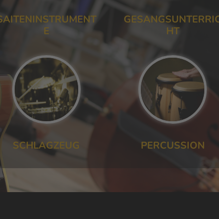
SAITENINSTRUMENT
GESANGSUNTERRI
E
HT
SCHLAGZEUG
PERCUSSION