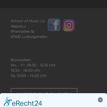
School of Music LU
depotLu
Rheinallee 1b
67061 Ludwigshafen
Bürozeiten:
Mo. – Fr. 09.30 – 12.15 Uhr
16.30 – 18.00 Uhr
Sa. 10.00 – 14.00 Uhr
UNTERRICHT BUCHEN!